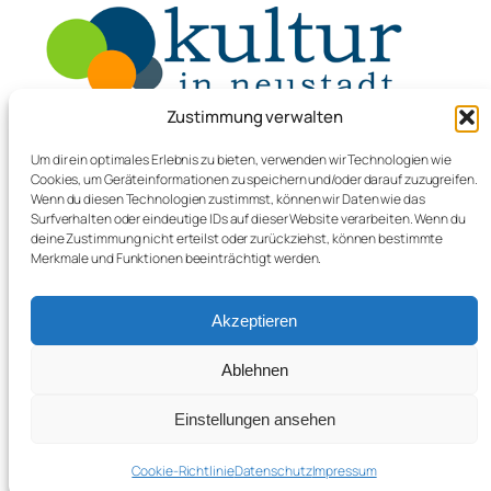
Zustimmung verwalten
svknw.de
Um dir ein optimales Erlebnis zu bieten, verwenden wir Technologien wie
Cookies, um Geräteinformationen zu speichern und/oder darauf zuzugreifen.
Stadtverband für Kultur in
Wenn du diesen Technologien zustimmst, können wir Daten wie das
Surfverhalten oder eindeutige IDs auf dieser Website verarbeiten. Wenn du
Neustadt/Weinstrasse e.V.
deine Zustimmung nicht erteilst oder zurückziehst, können bestimmte
Merkmale und Funktionen beeinträchtigt werden.
Über uns
Impressum
Akzeptieren
Kulturschaffende
Datenschutz
Kulturpreis
Cookie-Richtlinie (EU)
Ablehnen
Aktuelles
Kontakt
Einstellungen ansehen
Twenty Twenty-Five
Gestaltet mit
WordPress
Cookie-Richtlinie
Datenschutz
Impressum